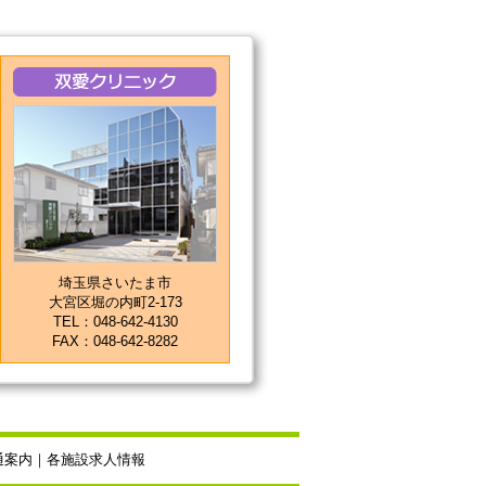
埼玉県さいたま市
大宮区堀の内町2-173
TEL：048-642-4130
FAX：048-642-8282
通案内
｜
各施設求人情報