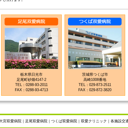
栃木県日光市
茨城県つくば市
足尾町砂畑4147-2
高崎1008番地
TEL：0288-93-2011
TEL：029-873-2511
FAX：0288-93-4713
FAX：029-872-3820
大宮双愛病院
｜
足尾双愛病院
｜
つくば双愛病院
｜
双愛クリニック
｜
各施設交